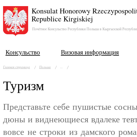
Konsulat Honorowy Rzeczypospolit
Republice Kirgiskiej
Почётное Консульство Республики Польша в Кыргызской Республи
Консульство
Визовая информация
...
Главная страница
Польша
Туризм
Представьте себе пушистые сосны
дюны и виднеющиеся вдалеке тевт
вовсе не строки из дамского ром