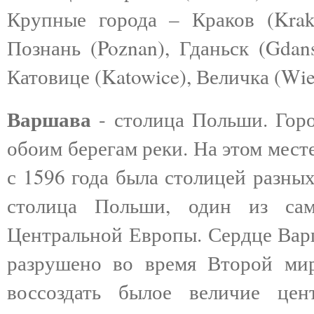
Крупные города – Краков (Krako
Познань (Poznan), Гданьск (Gdan
Катовице (Katowice), Величка (Wiel
Варшава
- столица Польши.
Гор
обоим берегам реки. На этом мест
с 1596 года была столицей разны
столица Польши, один из са
Центральной Европы. Сердце Варш
разрушено во время Второй ми
воссоздать былое величие цен