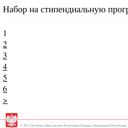
Набор на стипендиальную прог
1
2
3
4
5
6
>
© 2011 Почётное Консульство Республики Польша в Кыргызской Республике