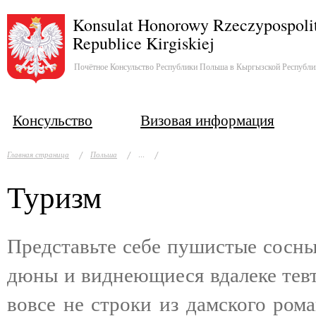
Konsulat Honorowy Rzeczypospolit
Republice Kirgiskiej
Почётное Консульство Республики Польша в Кыргызской Республи
Консульство
Визовая информация
...
Главная страница
Польша
Туризм
Представьте себе пушистые сосны
дюны и виднеющиеся вдалеке тевт
вовсе не строки из дамского ром