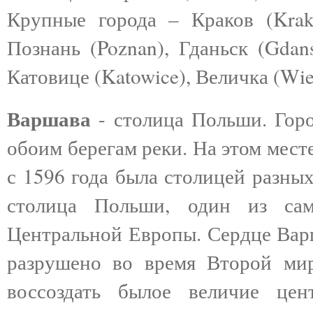
Крупные города – Краков (Krako
Познань (Poznan), Гданьск (Gdan
Катовице (Katowice), Величка (Wiel
Варшава
- столица Польши.
Гор
обоим берегам реки. На этом мест
с 1596 года была столицей разны
столица Польши, один из са
Центральной Европы. Сердце Варш
разрушено во время Второй ми
воссоздать былое величие цен