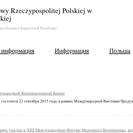
wy Rzeczypospolitej Polskiej w
kiej
ики Польша в Кыргызской Республике
 информация
Информация
Польша
ждународной Кооперационной Бирже
состоится 22 сентября 2015 года, в рамках Международной Выставки Проду
нять участие в XIII Международном Форуме Молочного Кооператива, котор