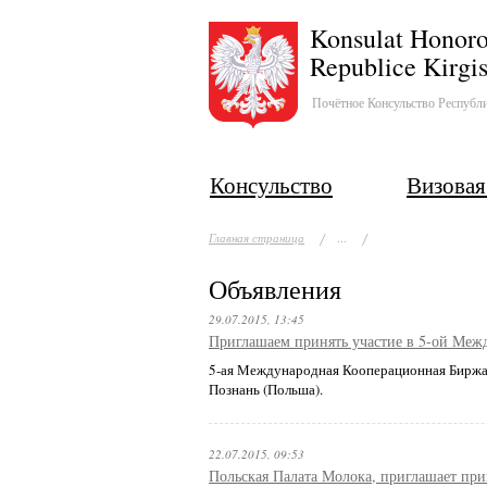
Konsulat Honoro
Republice Kirgis
Почётное Консульство Республ
Консульство
Визовая
...
Главная страница
Объявления
29.07.2015, 13:45
Приглашаем принять участие в 5-ой Ме
5-ая Международная Кооперационная Биржа 
Познань (Польша).
22.07.2015, 09:53
Польская Палата Молока, приглашает при