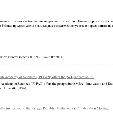
ольша объявляет набор на полугодичные стипендии в Польше в рамках прогр
e Polonia предназначена для молодых создателей искусства и переводчиков из
жительность курса с 01.09.2014-26.09.2014
lish Academy of Sciences (IPI PAN) offers the postgraduate MBA.
h Academy of Sciences (IPI PAN) offers the postgraduate MBA – Innovation and Dat
y University (USA).
lly invites you to the Kyrgyz Republic Media Sector Collaboration Meeting